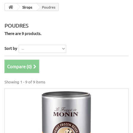
Sirops
Poudres
POUDRES
There are 9 products.
Sort by
Compare (
0
)
Showing 1 - 9 of 9 items