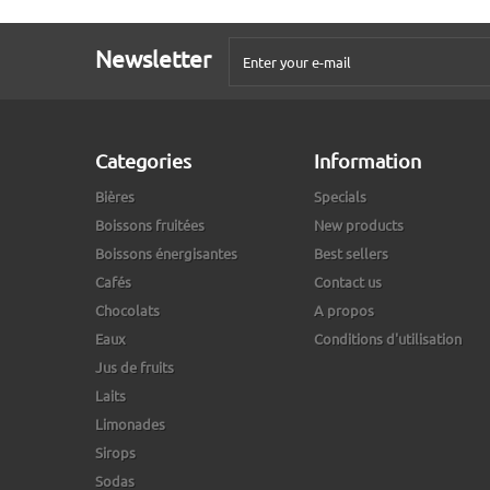
Newsletter
Categories
Information
Bières
Specials
Boissons fruitées
New products
Boissons énergisantes
Best sellers
Cafés
Contact us
Chocolats
A propos
Eaux
Conditions d'utilisation
Jus de fruits
Laits
Limonades
Sirops
Sodas