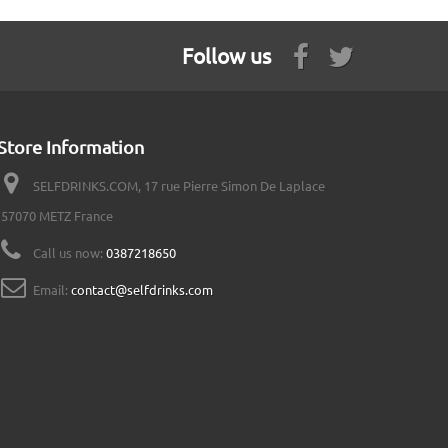
Follow us
Store Information
SELFDRINKS.COM, 17 rue Pierre Simon De Laplace
57070 METZ France
Call us now:
0387218650
Email:
contact@selfdrinks.com