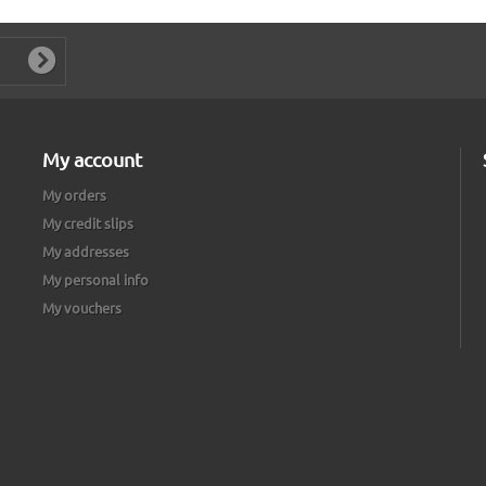
My account
My orders
My credit slips
My addresses
My personal info
My vouchers