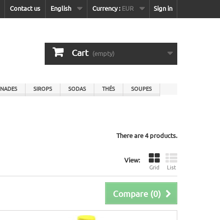
Contact us
English
Currency :
EUR
Sign in
Cart
(empty)
NADES
SIROPS
SODAS
THÉS
SOUPES
There are 4 products.
View:
Grid
List
Compare (
0
)