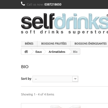
Call us now:
0387218650
BIÈRES
BOISSONS FRUITÉES
BOISSONS ÉNERGISANTES
Eaux
Arômatisées
Bio
BIO
Sort by
--
Showing 1 - 4 of 4 items