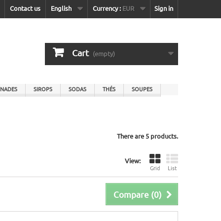
Contact us
English
Currency :
EUR
Sign in
Cart
(empty)
NADES
SIROPS
SODAS
THÉS
SOUPES
There are 5 products.
View:
Grid
List
Compare (
0
)