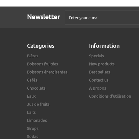
Newsletter
Categories
Information
Bières
Specials
Boissons fruitées
New products
Boissons énergisantes
Best sellers
Cafés
Contact us
Chocolats
A propos
Eaux
Conditions d'utilisation
Jus de fruits
Laits
Limonades
Sirops
Sodas