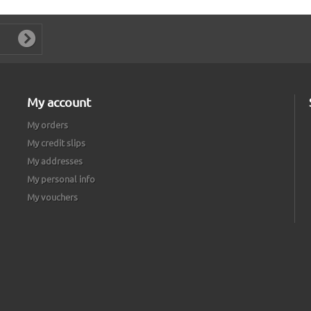
My account
My orders
My credit slips
My addresses
My personal info
My vouchers