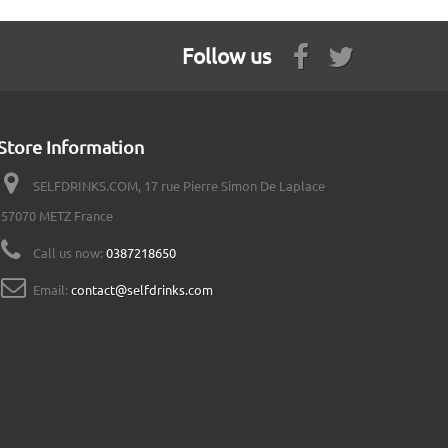
Follow us
Store Information
SELFDRINKS.COM, 17 rue Pierre Simon De Laplace
57070 METZ France
Call us now:
0387218650
Email:
contact@selfdrinks.com