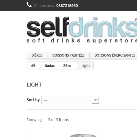
Call us now:
0387218650
BIÈRES
BOISSONS FRUITÉES
BOISSONS ÉNERGISANTES
Sodas
Zéro
Light
LIGHT
Sort by
--
Showing 1 - 5 of 5 items