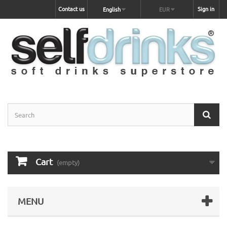
Contact us
Sign in
English
EUR
Cart
(empty)
MENU