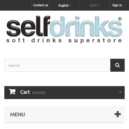
Contact us
Sign in
English
EUR
Cart
(empty)
MENU