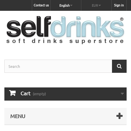
Contact us
Sign in
English
EUR
Cart
(empty)
MENU