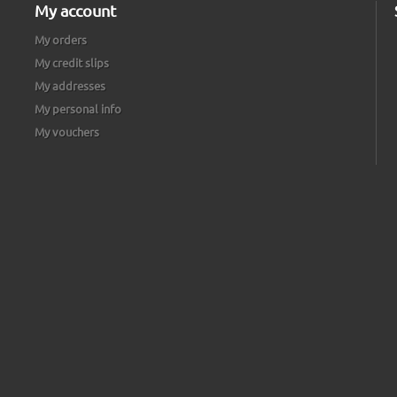
My account
My orders
My credit slips
My addresses
My personal info
My vouchers