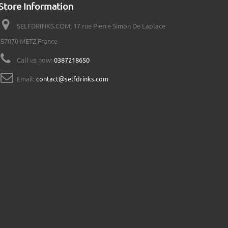
Store Information
SELFDRINKS.COM, 17 rue Pierre Simon De Laplace
57070 METZ France
Call us now:
0387218650
Email:
contact@selfdrinks.com