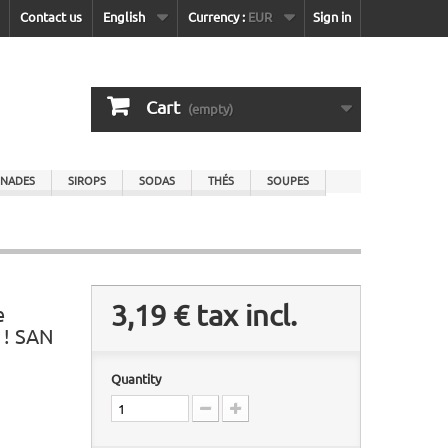
Contact us
English
Currency :
EUR
Sign in
Cart
(empty)
NADES
SIROPS
SODAS
THÉS
SOUPES
3,19 €
tax incl.
e
 ! SAN
Quantity